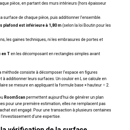
aque pièce, en partant des murs intérieurs (hors épaisseur
 la surface de chaque pièce, puis additionner l’ensemble.
s plafond est inférieure à 1,80 m
(selon la loi Boutin pour les
ons, les gaines techniques, ni les embrasures de portes et
u en T
en les décomposant en rectangles simples avant
 la méthode consiste à décomposer l’espace en figures
 à additionner leurs surfaces. Un couloir en L se calcule en
laire se mesure en appliquant la formule base × hauteur ÷ 2.
ou
RoomScan
permettent aujourd’hui de générer un plan
ues pour une première estimation, elles ne remplacent pas
’achat est engagé. Pour une transaction à plusieurs centaines
t l’investissement d’une expertise.
la vérification de la surface