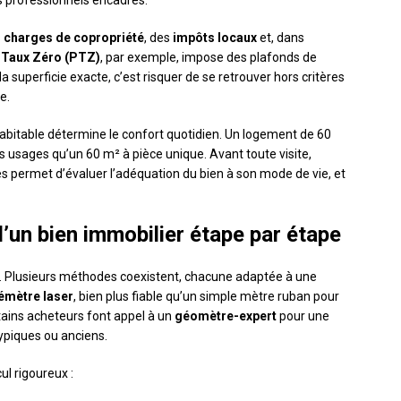
s professionnels encadrés.
s
charges de copropriété
, des
impôts locaux
et, dans
 Taux Zéro (PTZ)
, par exemple, impose des plafonds de
a superficie exacte, c’est risquer de se retrouver hors critères
e.
habitable détermine le confort quotidien. Un logement de 60
usages qu’un 60 m² à pièce unique. Avant toute visite,
es permet d’évaluer l’adéquation du bien à son mode de vie, et
’un bien immobilier étape par étape
s. Plusieurs méthodes coexistent, chacune adaptée à une
lémètre laser
, bien plus fiable qu’un simple mètre ruban pour
tains acheteurs font appel à un
géomètre-expert
pour une
ypiques ou anciens.
ul rigoureux :