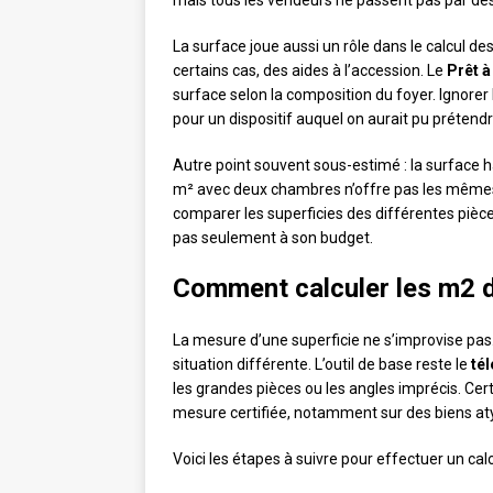
mais tous les vendeurs ne passent pas par de
La surface joue aussi un rôle dans le calcul de
certains cas, des aides à l’accession. Le
Prêt à
surface selon la composition du foyer. Ignorer l
pour un dispositif auquel on aurait pu prétendr
Autre point souvent sous-estimé : la surface 
m² avec deux chambres n’offre pas les mêmes 
comparer les superficies des différentes pièc
pas seulement à son budget.
Comment calculer les m2 d
La mesure d’une superficie ne s’improvise pa
situation différente. L’outil de base reste le
té
les grandes pièces ou les angles imprécis. Cer
mesure certifiée, notamment sur des biens at
Voici les étapes à suivre pour effectuer un calc