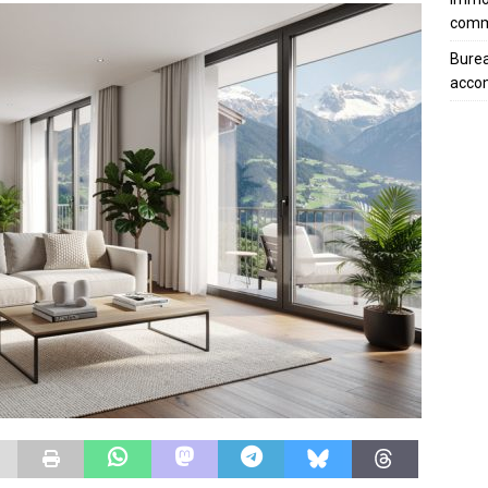
com
Burea
acco