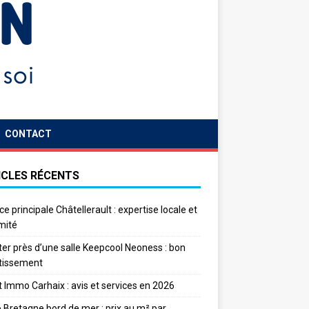
CONTACT
ICLES RÉCENTS
e principale Châtellerault : expertise locale et
mité
er près d’une salle Keepcool Neoness : bon
tissement
 Immo Carhaix : avis et services en 2026
Bretagne bord de mer : prix au m² par