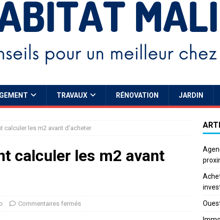
GEMENT
TRAVAUX
RÉNOVATION
JARDIN
ART
 calculer les m2 avant d’acheter
Agenc
 calculer les m2 avant
proxi
Achet
inves
Ouest
o
Commentaires fermés
Immo 