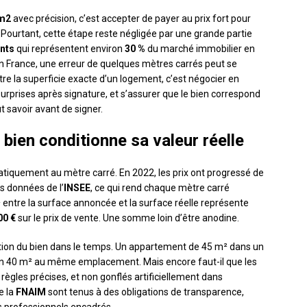
 m2
avec précision, c’est accepter de payer au prix fort pour
. Pourtant, cette étape reste négligée par une grande partie
nts
qui représentent environ
30 %
du marché immobilier en
n France, une erreur de quelques mètres carrés peut se
ître la superficie exacte d’un logement, c’est négocier en
urprises après signature, et s’assurer que le bien correspond
ut savoir avant de signer.
 bien conditionne sa valeur réelle
matiquement au mètre carré. En 2022, les prix ont progressé de
s données de l’
INSEE
, ce qui rend chaque mètre carré
 entre la surface annoncée et la surface réelle représente
00 €
sur le prix de vente. Une somme loin d’être anodine.
sation du bien dans le temps. Un appartement de 45 m² dans un
’un 40 m² au même emplacement. Mais encore faut-il que les
règles précises, et non gonflés artificiellement dans
e la
FNAIM
sont tenus à des obligations de transparence,