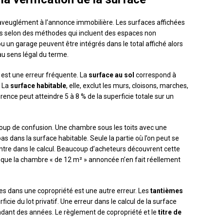
 aveuglément à l’annonce immobilière. Les surfaces affichées
ées selon des méthodes qui incluent des espaces non
 ou un garage peuvent être intégrés dans le total affiché alors
u sens légal du terme.
 est une erreur fréquente. La
surface au sol
correspond à
. La
surface habitable
, elle, exclut les murs, cloisons, marches,
rence peut atteindre 5 à 8 % de la superficie totale sur un
p de confusion. Une chambre sous les toits avec une
s dans la surface habitable. Seule la partie où l’on peut se
entre dans le calcul. Beaucoup d’acheteurs découvrent cette
nt que la chambre « de 12 m² » annoncée n’en fait réellement
es dans une copropriété est une autre erreur. Les
tantièmes
cie du lot privatif. Une erreur dans le calcul de la surface
dant des années. Le règlement de copropriété et le
titre de