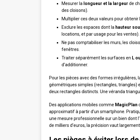
Mesurer la
longueur et la largeur
de ch
des cloisons).
Multiplier ces deux valeurs pour obtenir
Exclure les espaces dont la
hauteur sou
locations, et par usage pour les ventes).
Ne pas comptabiliser les murs, les clois
fenêtres.
Traiter séparément les surfaces en
L o
d’additionner.
Pour les pièces avec des formes irrégulières,
géométriques simples (rectangles, triangles) et
deux rectangles distincts. Une véranda triangu
Des applications mobiles comme
MagicPlan
approximatif à partir d’un smartphone. Pratiq
une mesure professionnelle sur un bien dont l
de milliers d’euros, la précision vaut largemen
Les pièges à éviter lors de 