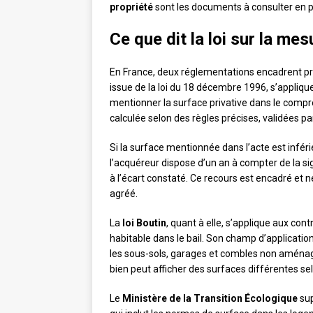
propriété
sont les documents à consulter en pr
Ce que dit la loi sur la me
En France, deux réglementations encadrent prin
issue de la loi du 18 décembre 1996, s’appliqu
mentionner la surface privative dans le compro
calculée selon des règles précises, validées pa
Si la surface mentionnée dans l’acte est infér
l’acquéreur dispose d’un an à compter de la s
à l’écart constaté. Ce recours est encadré et
agréé.
La
loi Boutin
, quant à elle, s’applique aux cont
habitable dans le bail. Son champ d’applicatio
les sous-sols, garages et combles non aménag
bien peut afficher des surfaces différentes sel
Le
Ministère de la Transition Écologique
sup